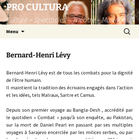
Aller
PRO CULTURA
au
Culture – Spectacles – Théâtre – Musique
contenu
Recherc
Menu
Bernard-Henri Lévy
Bernard-Henri Lévy est de tous les combats pour la dignité
de l’être humain.
Il maintient la tradition des écrivains engagés dans l’action
et les idées, tels Malraux, Sartre et Camus.
Depuis son premier voyage au Bangla-Desh , accrédité par
le quotidien « Combat » jusqu’à son enquête, au Pakistan,
sur la mort de Daniel Pearl en passant par ses multiples
voyages à Sarajevo encerclée par les milices serbes, ou par