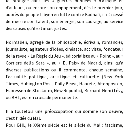
la plongée dans les « guerres oubliées » d’Afrique et
d’ailleurs, ou encore son engagement, dès le premier jour,
auprès du peuple Libyen en lutte contre Kadhafi, il n’a cessé
de mettre son talent, son énergie, son courage, au service
des causes qu’il estimait justes.
Normalien, agrégé de la philosophie, écrivain, romancier,
journaliste, agitateur d’idées, cinéaste, activiste, fondateur
de la revue « La Règle du Jeu », éditorialiste au « Point », au »
Corriere della Sera », au « El Pais» de Madrid, ainsi qu’à
diverses publications où il commente, chaque semaine,
l’actualité politique, artistique et culturelle (New York
Times, Huffington Post, Daily Beast, Haaretz, Aftenposten,
Espressen de Stockolm, New Republic), Bernard-Henri Lévy,
ou BHL, est en croisade permanente.
Il a toutefois une préoccupation qui domine son oeuvre,
c’est l’idée du Mal.
Pour BHL, le XXème siècle est le siècle du Mal : fascisme,