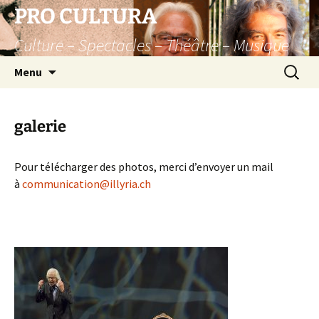
Aller
PRO CULTURA
au
Culture – Spectacles – Théâtre – Musique
contenu
Recherc
Menu
galerie
Pour télécharger des photos, merci d’envoyer un mail
à
communication@illyria.ch